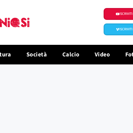
ISCRIVIT
ISCRIVIT
tura
Società
Calcio
Video
Fo