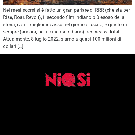
Nei mesi scorsi si è fatto un gran parlare di RRR (che sta per
Rise, Roar, Revolt), il secondo film indiano più esoso della
storia, con il miglior incasso nel giorno d’uscita, e quinto di
sempre (ancora, per il cinema indiano) per incassi totali.
Attualmente, 8 luglio 2022, siamo a quasi 100 milioni di
dollari […]