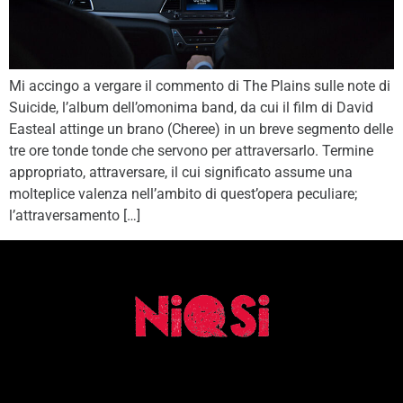
Mi accingo a vergare il commento di The Plains sulle note di
Suicide, l’album dell’omonima band, da cui il film di David
Easteal attinge un brano (Cheree) in un breve segmento delle
tre ore tonde tonde che servono per attraversarlo. Termine
appropriato, attraversare, il cui significato assume una
molteplice valenza nell’ambito di quest’opera peculiare;
l’attraversamento […]