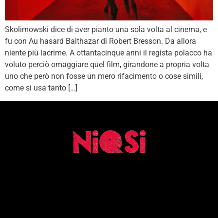
Skolimowski dice di aver pianto una sola volta al cinema, e
fu con Au hasard Balthazar di Robert Bresson. Da allora
niente più lacrime. A ottantacinque anni il regista polacco ha
voluto perciò omaggiare quel film, girandone a propria volta
uno che però non fosse un mero rifacimento o cose simili,
come si usa tanto […]