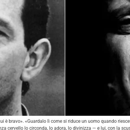
. Lui è bravo». «Guardalo lì come si riduce un uomo quando ries
cervello lo circonda, lo adora, lo divinizza — e lui, con la scus