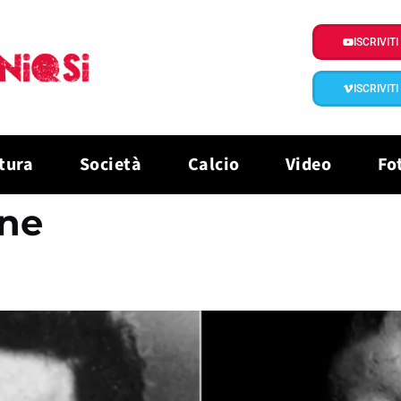
ISCRIVIT
ISCRIVIT
tura
Società
Calcio
Video
Fo
ne